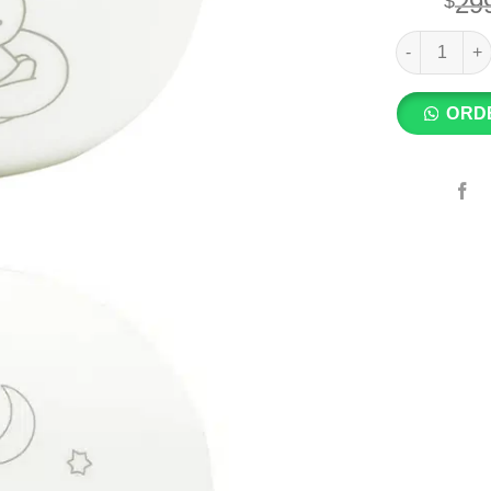
29
$
T'S FACTOR
ORD