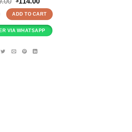
Original
Current
9.00
114.00
$
price
price
Y Miffy米飛兔 矽膠枱燈 quantity
was:
is:
ADD TO CART
$299.00.
$114.00.
ER VIA WHATSAPP