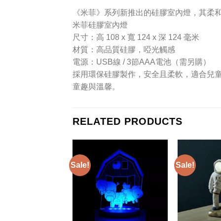
《米菲》系列新推出的硅膠室內燈，其柔
米菲硅膠室內燈
尺寸：高 108 x 寬 124 x 深 124 毫米
材質：高品質硅膠，啞光觸感
電源：USB線 / 3節AAA電池（需另購）
採用環保硅膠製作，安全且柔軟，適合兒童
童趣與溫馨。
RELATED PRODUCTS
Sale!
Sale!
T OF STOCK