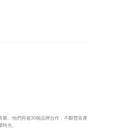
絲喜樂。他們與逾30個品牌合作，不斷豐富產
快樂時光。