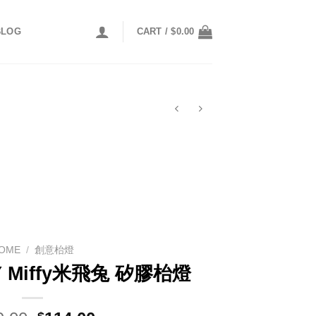
BLOG
CART /
$
0.00
OME
/
創意枱燈
RY Miffy米飛兔 矽膠枱燈