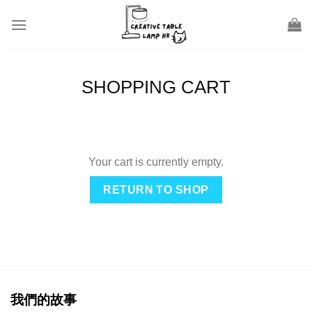
Skip
to
content
SHOPPING CART
Your cart is currently empty.
RETURN TO SHOP
我們的故事