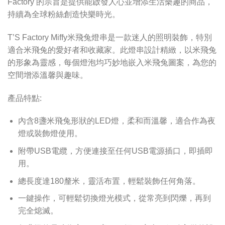
Factory 的宗旨是提供能啟發人心並增添生活樂趣的商品，
持續為全球粉絲創造快樂時光。
T’S Factory Miffy米飛兔燈串是一款迷人的照明裝飾，特別
適合米飛兔的愛好者和收藏家。此燈串設計精緻，以米飛兔
的形象為靈感，每個燈泡均巧妙地嵌入米飛兔圖案，為您的
空間增添溫馨與趣味。
產品特點:
內含8盞米飛兔形狀的LED燈，柔和而溫馨，適合作為夜
燈或裝飾燈使用。
附帶USB電纜，方便連接至任何USB電源插口，即插即
用。
總長度達180釐米，靈活布置，輕鬆裝飾任何角落。
一鍵操作，可輕鬆切換燈光模式，從常亮到閃爍，再到
完全熄滅。