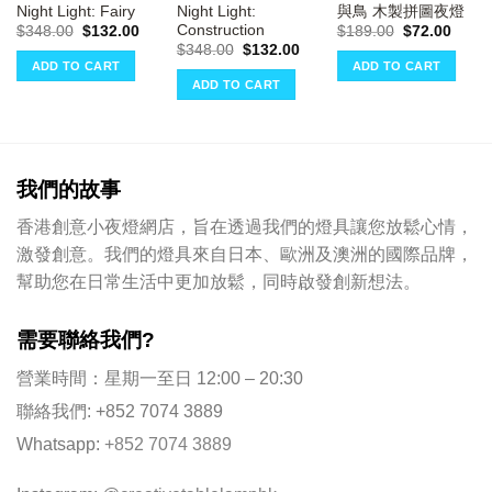
Night Light: Fairy
Night Light:
與鳥 木製拼圖夜燈
Construction
Original
Current
Original
Curre
$
348.00
$
132.00
$
189.00
$
72.00
price
price
price
price
ent
Original
Current
$
348.00
$
132.00
was:
is:
was:
is:
e
price
price
ADD TO CART
ADD TO CART
$348.00.
$132.00.
$189.00.
$72.0
was:
is:
ADD TO CART
00.
$348.00.
$132.00.
我們的故事
香港創意小夜燈網店，旨在透過我們的燈具讓您放鬆心情，
激發創意。我們的燈具來自日本、歐洲及澳洲的國際品牌，
幫助您在日常生活中更加放鬆，同時啟發創新想法。
需要聯絡我們?
營業時間：星期一至日 12:00 – 20:30
聯絡我們: +852 7074 3889
Whatsapp:
+852 7074 3889