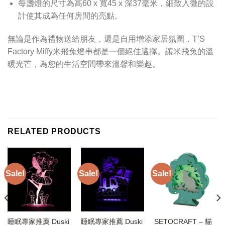
每盞燈的尺寸為高60 x 寬45 x 深37毫米，細致入微的設
計使其成為任何房間的亮點。
無論是作為禮物送給朋友，還是自用增添家居氛圍，T’S
Factory Miffy米飛兔燈串都是一個絕佳選擇。讓米飛兔的溫
暖光芒，為您的生活空間帶來溫馨和樂趣。
RELATED PRODUCTS
Sale!
Sale!
Sale!
睡眠專家推薦 Duski
睡眠專家推薦 Duski
SETOCRAFT – 貓