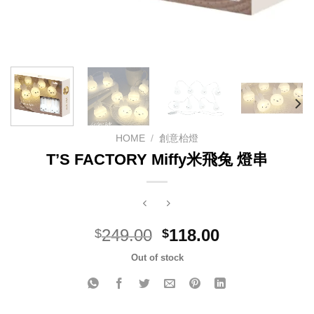
HOME
/
創意枱燈
T’S FACTORY Miffy米飛兔 燈串
Original
Current
249.00
118.00
$
$
price
price
Out of stock
was:
is:
$249.00.
$118.00.