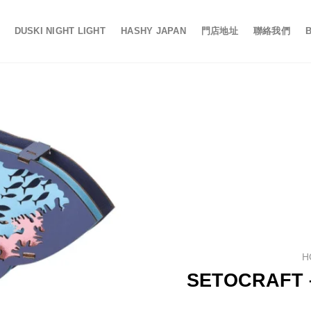
DUSKI NIGHT LIGHT
HASHY JAPAN
門店地址
聯絡我們
H
SETOCRAF