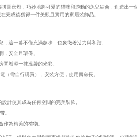
」木製拼圖夜燈，巧妙地將可愛的貓咪和游動的魚兒結合，創造出
能在完成後獲得一件美觀且實用的家居裝飾品。
兒，這一幕不僅充滿趣味，也象徵著活力與和諧。
潤，安全且環保。
的房間增添一抹溫馨的光彩。
池供電（需自行購買），安裝方便，使用壽命長。
釐米，精巧的設計使其成為任何空間的完美裝飾。
攜带。
合作為精美的禮物。