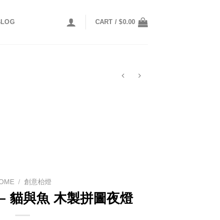
BLOG
CART /
$
0.00
OME
/
創意枱燈
T – 貓與魚 木製拼圖夜燈