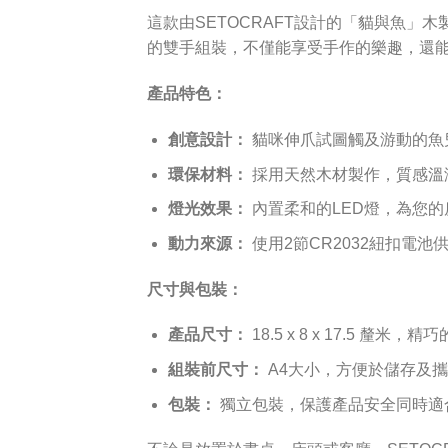
這款由SETOCRAFT設計的「貓與魚
的雙手組裝，不僅能享受手作的樂趣，還
產品特色：
創意設計：
貓咪伸爪試圖觸及游動的魚
環保材料：
採用天然木材製作，質感溫
燈光效果：
內置柔和的LED燈，為您
動力來源：
使用2節CR2032紐扣電
尺寸與包裝：
產品尺寸：
18.5 x 8 x 17.5 
組裝前尺寸：
A4大小，方便於儲存及
包裝：
獨立包裝，保護產品安全同時適