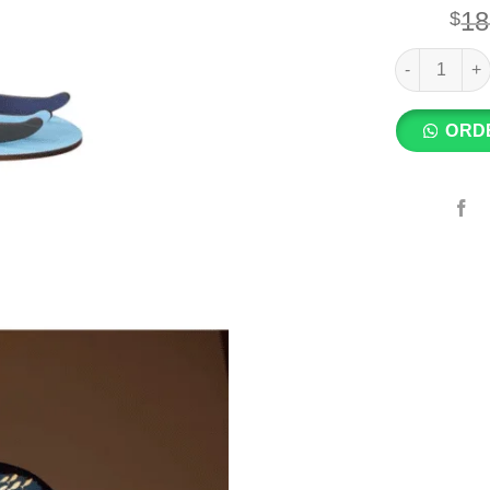
18
$
SETOCRAFT
ORD